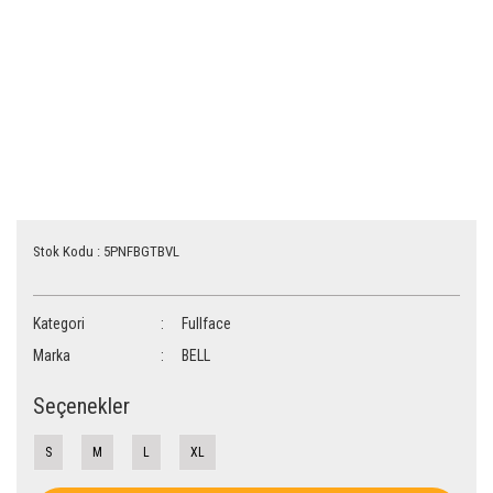
Stok Kodu : 5PNFBGTBVL
Kategori
Fullface
Marka
BELL
Seçenekler
S
M
L
XL