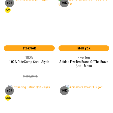
YOK
YOK
%22
stok yok
stok yok
100%
Five Ten
100% RideCamp Şort - Siyah
Adidas FiveTen Brand Of The Brave
Şort - Mesa
3.199,89 TL
YOK
YOK
%1852