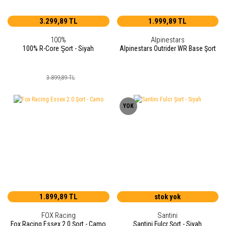
3.299,89 TL
1.999,89 TL
100%
Alpinestars
100% R-Core Şort - Siyah
Alpinestars Outrider WR Base Şort
3.899,89 TL
YOK
1.899,89 TL
stok yok
FOX Racing
Santini
Fox Racing Essex 2.0 Şort - Camo
Santini Fulcr Şort - Siyah