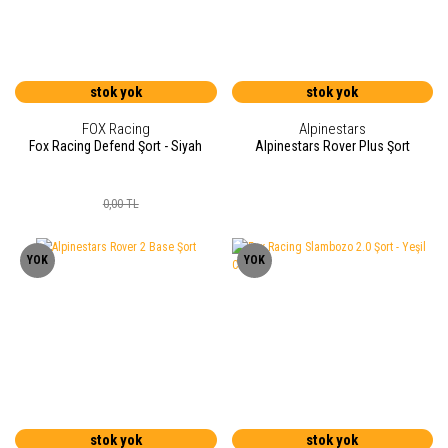
stok yok
stok yok
FOX Racing
Alpinestars
Fox Racing Defend Şort - Siyah
Alpinestars Rover Plus Şort
0,00 TL
YOK
YOK
stok yok
stok yok