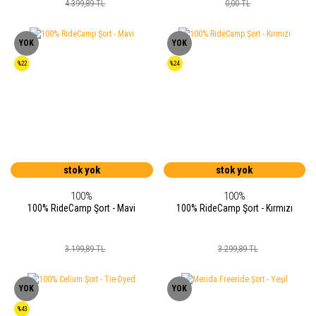
4.399,89 TL
0,00 TL
YOK
YOK
%22
%24
stok yok
stok yok
100%
100%
100% RideCamp Şort - Mavi
100% RideCamp Şort - Kırmızı
3.199,89 TL
3.299,89 TL
YOK
YOK
%43