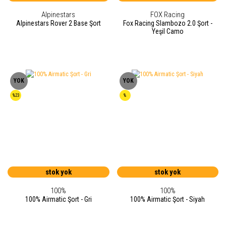
Alpinestars
FOX Racing
Alpinestars Rover 2 Base Şort
Fox Racing Slambozo 2.0 Şort -
Yeşil Camo
YOK
YOK
%23
%
stok yok
stok yok
100%
100%
100% Airmatic Şort - Gri
100% Airmatic Şort - Siyah