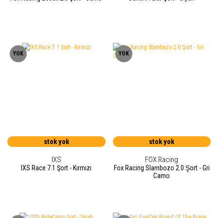
YOK
YOK
stok yok
stok yok
IXS
FOX Racing
IXS Race 7.1 Şort - Kırmızı
Fox Racing Slambozo 2.0 Şort - Gri
Camo