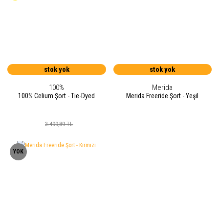
stok yok
stok yok
100%
Merida
100% Celium Şort - Tie-Dyed
Merida Freeride Şort - Yeşil
3.499,89 TL
YOK