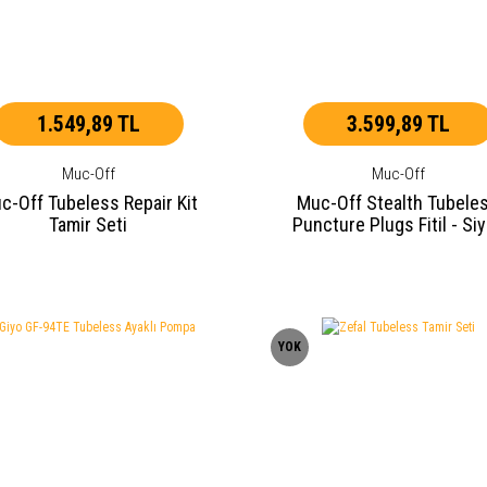
1.549,89 TL
3.599,89 TL
Muc-Off
Muc-Off
c-Off Tubeless Repair Kit
Muc-Off Stealth Tubele
Tamir Seti
Puncture Plugs Fitil - Si
YOK