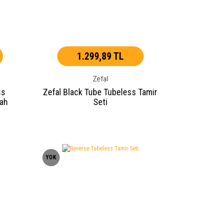
1.299,89 TL
Zefal
ss
Zefal Black Tube Tubeless Tamir
yah
Seti
YOK