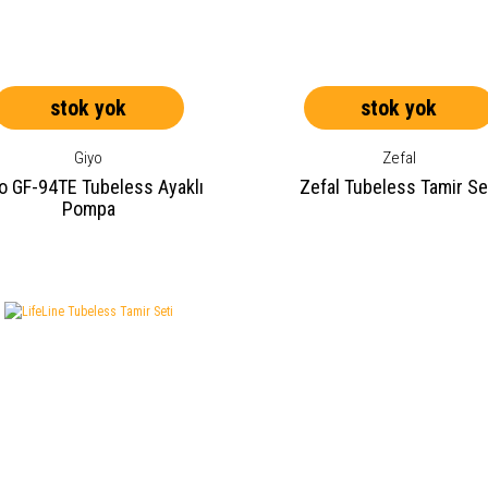
stok yok
stok yok
Giyo
Zefal
o GF-94TE Tubeless Ayaklı
Zefal Tubeless Tamir Se
Pompa