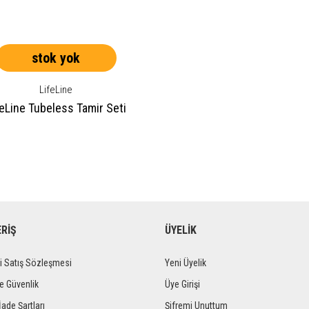
stok yok
LifeLine
feLine Tubeless Tamir Seti
ERİŞ
ÜYELİK
i Satış Sözleşmesi
Yeni Üyelik
ve Güvenlik
Üye Girişi
İade Şartları
Şifremi Unuttum