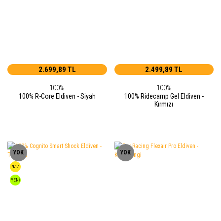
2.699,89 TL
2.499,89 TL
100%
100%
100% R-Core Eldiven - Siyah
100% Ridecamp Gel Eldiven -
Kırmızı
YOK
YOK
%17
YENİ