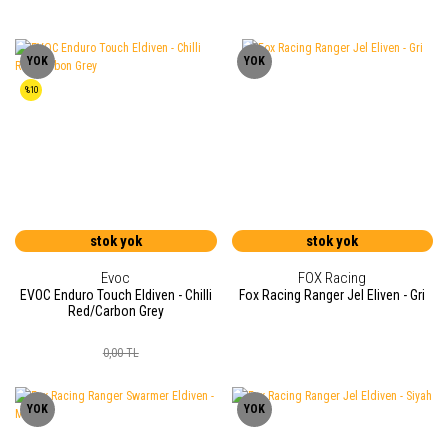
YOK
YOK
%10
stok yok
stok yok
Evoc
FOX Racing
EVOC Enduro Touch Eldiven - Chilli
Fox Racing Ranger Jel Eliven - Gri
Red/Carbon Grey
0,00 TL
YOK
YOK