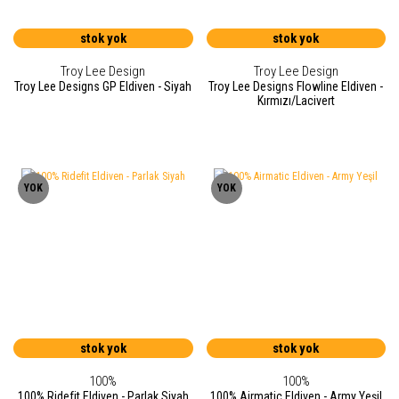
stok yok
stok yok
Troy Lee Design
Troy Lee Design
Troy Lee Designs GP Eldiven - Siyah
Troy Lee Designs Flowline Eldiven -
Kırmızı/Lacivert
YOK
YOK
stok yok
stok yok
100%
100%
100% Ridefit Eldiven - Parlak Siyah
100% Airmatic Eldiven - Army Yeşil