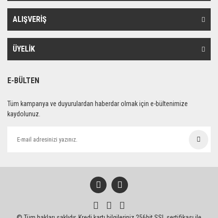
ALIŞVERİŞ
ÜYELİK
E-BÜLTEN
Tüm kampanya ve duyurulardan haberdar olmak için e-bültenimize
kaydolunuz.
© Tüm hakları saklıdır. Kredi kartı bilgileriniz 256bit SSL sertifikası ile