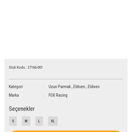
Stok Kodu : 27166-001
Kategori
Uzun Parmak
,
Eldiven
,
Eldiven
Marka
FOX Racing
Seçenekler
S
M
L
XL