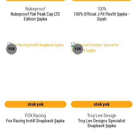
Nukeproof
100%
Nukeproof Flat Peak Cap LTD
100% Official J-Fit Flexfit Şapka -
Edition Şapka
Siyah
YOK
YOK
stok yok
stok yok
FOX Racing
Troy Lee Design
Fox Racing Instill Snapback Şapka
Troy Lee Designs Specialist
Snapback Şapka