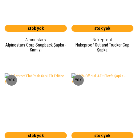
stok yok
stok yok
Alpinestars
Nukeproof
Alpinestars Corp Snapback Şapka -
Nukeproof Outland Trucker Cap
Kırmızı
Şapka
YOK
YOK
stok yok
stok yok