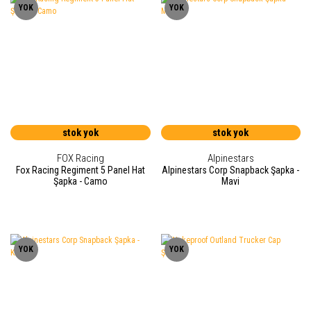
YOK
YOK
stok yok
stok yok
FOX Racing
Alpinestars
Fox Racing Regiment 5 Panel Hat
Alpinestars Corp Snapback Şapka -
Şapka - Camo
Mavi
YOK
YOK