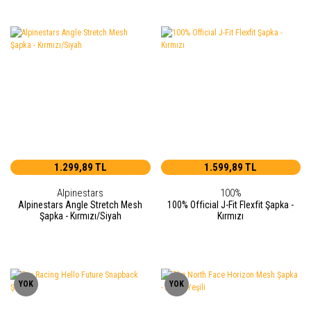
1.299,89 TL
1.599,89 TL
Alpinestars
100%
Alpinestars Angle Stretch Mesh
100% Official J-Fit Flexfit Şapka -
Şapka - Kırmızı/Siyah
Kırmızı
YOK
YOK