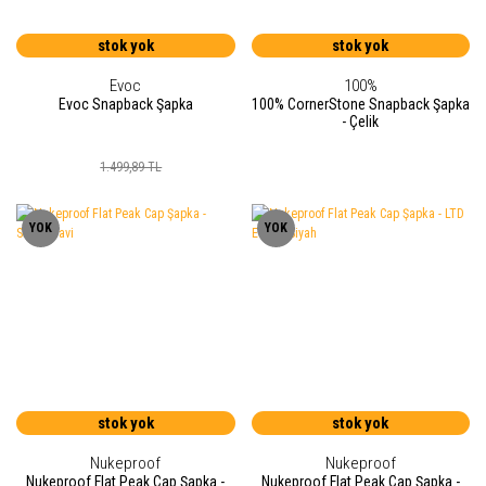
stok yok
stok yok
Evoc
100%
Evoc Snapback Şapka
100% CornerStone Snapback Şapka
- Çelik
1.499,89 TL
YOK
YOK
stok yok
stok yok
Nukeproof
Nukeproof
Nukeproof Flat Peak Cap Şapka -
Nukeproof Flat Peak Cap Şapka -