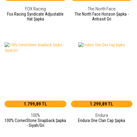
FOX Racing
The North Face
Fox Racing Syndicate Adjustable
The North Face Horizon Şapka -
Hat Şapka
Antrasit Gri
1.799,89 TL
1.299,89 TL
100%
Endura
100% CornerStone Snapback Şapka
Endura One Clan Cap Şapka
- Siyah/Gri