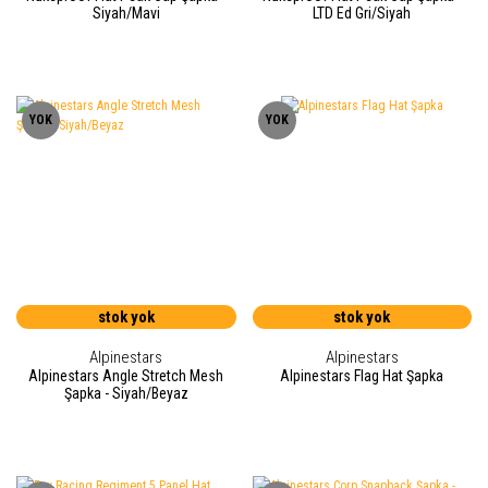
Siyah/Mavi
LTD Ed Gri/Siyah
YOK
YOK
stok yok
stok yok
Alpinestars
Alpinestars
Alpinestars Angle Stretch Mesh
Alpinestars Flag Hat Şapka
Şapka - Siyah/Beyaz