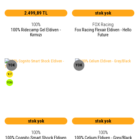
2.499,89 TL
stok yok
100%
FOX Racing
100% Ridecamp Gel Eldiven -
Fox Racing Flexair Eldiven - Hello
Kırmızı
Future
YOK
YOK
%17
YENİ
stok yok
stok yok
100%
100%
100% Cognito Smart Shock Eldiven
100% Celium Eldiven - Grey/Black