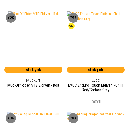
YOK
YOK
%10
stok yok
stok yok
Muc-Off
Evoc
Muc-Off Rider MTB Eldiven - Bolt
EVOC Enduro Touch Eldiven - Chilli
Red/Carbon Grey
0,00 TL
YOK
YOK