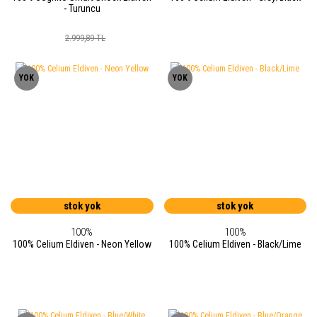
- Turuncu
2.999,89 TL
YOK
YOK
stok yok
stok yok
100%
100%
100% Celium Eldiven - Neon Yellow
100% Celium Eldiven - Black/Lime