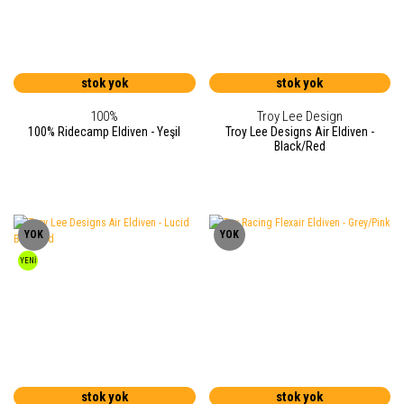
stok yok
stok yok
100%
Troy Lee Design
100% Ridecamp Eldiven - Yeşil
Troy Lee Designs Air Eldiven -
Black/Red
YOK
YOK
YENİ
stok yok
stok yok