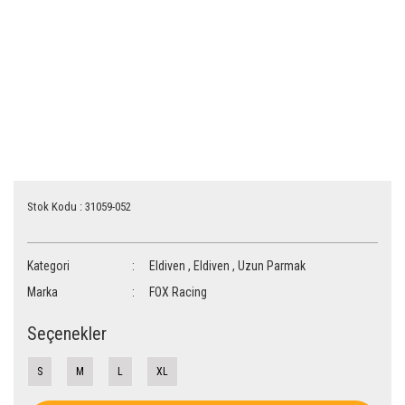
Stok Kodu : 31059-052
Kategori
Eldiven
,
Eldiven
,
Uzun Parmak
Marka
FOX Racing
Seçenekler
S
M
L
XL