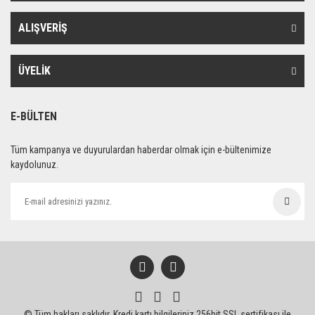
ALIŞVERİŞ
ÜYELİK
E-BÜLTEN
Tüm kampanya ve duyurulardan haberdar olmak için e-bültenimize
kaydolunuz.
© Tüm hakları saklıdır. Kredi kartı bilgileriniz 256bit SSL sertifikası ile