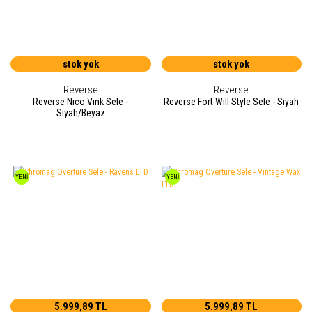
stok yok
stok yok
Reverse
Reverse
Reverse Nico Vink Sele -
Reverse Fort Will Style Sele - Siyah
Siyah/Beyaz
YENİ
YENİ
5.999,89 TL
5.999,89 TL