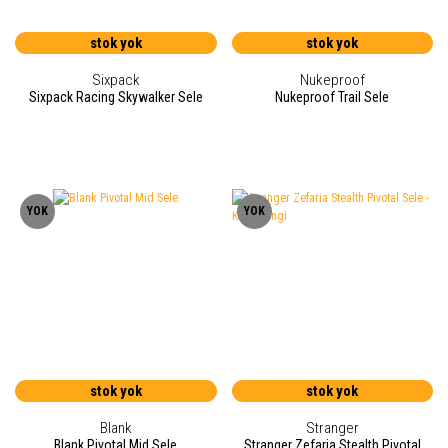
stok yok
stok yok
Sixpack
Nukeproof
Sixpack Racing Skywalker Sele
Nukeproof Trail Sele
YOK
YOK
stok yok
stok yok
Blank
Stranger
Blank Pivotal Mid Sele
Stranger Zefaria Stealth Pivotal