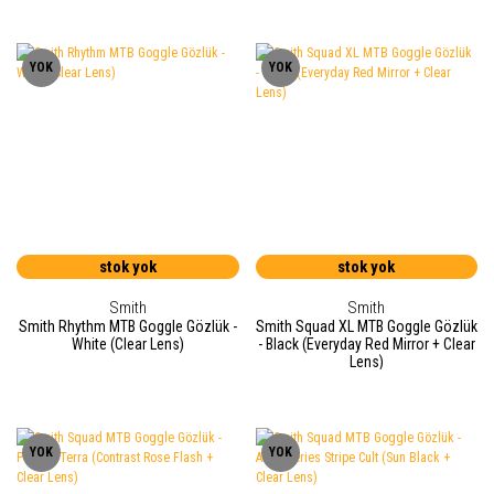
YOK
YOK
stok yok
stok yok
Smith
Smith
Smith Rhythm MTB Goggle Gözlük -
Smith Squad XL MTB Goggle Gözlük
White (Clear Lens)
- Black (Everyday Red Mirror + Clear
Lens)
YOK
YOK