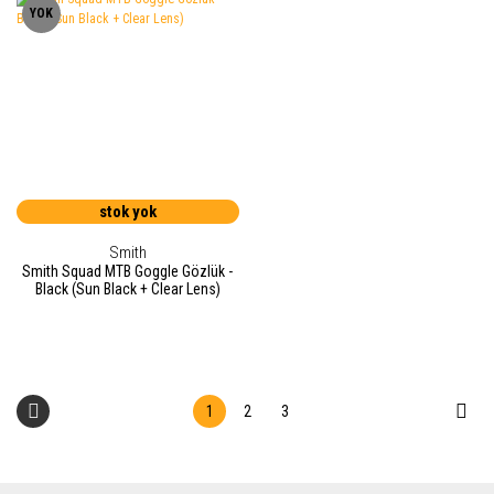
YOK
stok yok
Smith
Smith Squad MTB Goggle Gözlük -
Black (Sun Black + Clear Lens)
1
2
3