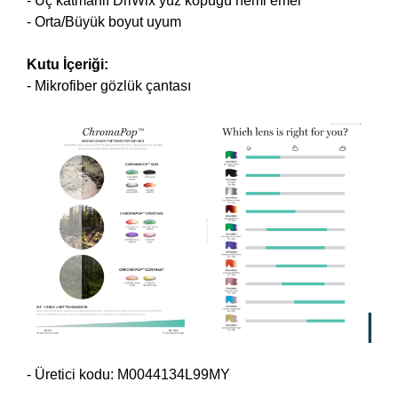
- Üç katmanlı DriWix yüz köpüğü nemi emer
- Orta/Büyük boyut uyum
Kutu İçeriği:
- Mikrofiber gözlük çantası
- Üretici kodu:
M0044134L99MY