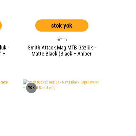
stok yok
Smith
ük -
Smith Attack Mag MTB Gözlük -
r +
Matte Black (Black + Amber
Lens)
YOK