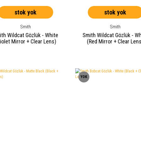
stok yok
stok yok
Smith
Smith
th Wildcat Gözlük - White
Smith Wildcat Gözlük - W
iolet Mirror + Clear Lens)
(Red Mirror + Clear Len
YOK