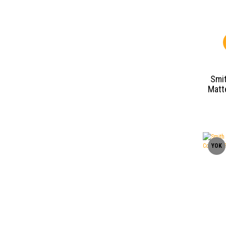
Smi
Matt
YOK