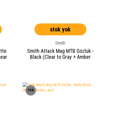
stok yok
Smith
atte
Smith Attack Mag MTB Gözlük -
lear
Black (Clear to Gray + Amber
Lens)
YOK