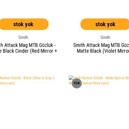
stok yok
stok yok
Smith
Smith
th Attack Mag MTB Gözlük -
Smith Attack Mag MTB Gözl
e Black Cinder (Red Mirror +
Matte Black (Violet Mirro
Amber Lens)
Amber Lens)
YOK