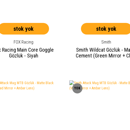
stok yok
stok yok
FOX Racing
Smith
x Racing Main Core Goggle
Smith Wildcat Gözlük - M
Gözlük - Siyah
Cement (Green Mirror + C
Lens)
YOK