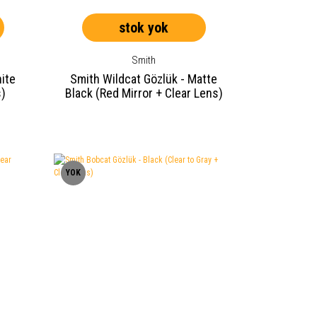
stok yok
Smith
hite
Smith Wildcat Gözlük - Matte
s)
Black (Red Mirror + Clear Lens)
YOK