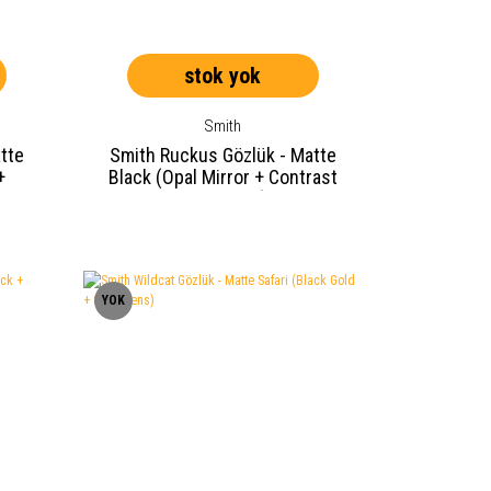
stok yok
Smith
tte
Smith Ruckus Gözlük - Matte
+
Black (Opal Mirror + Contrast
Rose Lens)
YOK