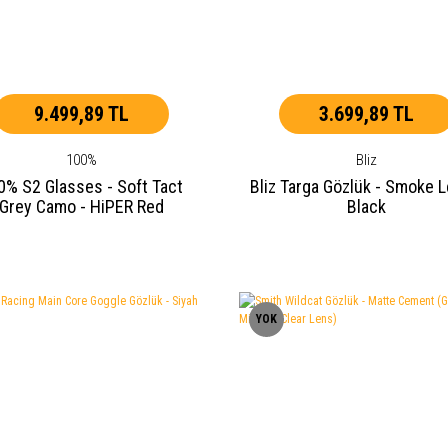
9.499,89 TL
3.699,89 TL
100%
Bliz
0% S2 Glasses - Soft Tact
Bliz Targa Gözlük - Smoke L
Grey Camo - HiPER Red
Black
tilayer Mirror | Persimmon
YOK