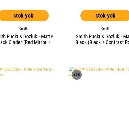
stok yok
stok yok
Smith
Smith
ith Ruckus Gözlük - Matte
Smith Ruckus Gözlük - Ma
lack Cinder (Red Mirror +
Black (Black + Contrast 
Contrast Rose Lens)
Lens)
YOK