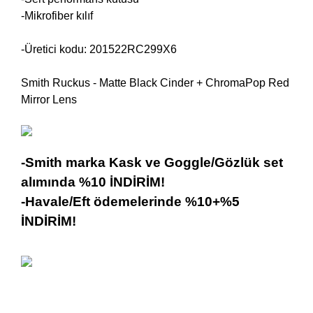
-Mikrofiber kılıf
-Üretici kodu: 201522RC299X6
Smith Ruckus -
Matte Black Cinder + ChromaPop Red
Mirror Lens
-Smith marka Kask ve Goggle/Gözlük set
alımında %10 İNDİRİM!
-Havale/Eft ödemelerinde %10+%5
İNDİRİM!