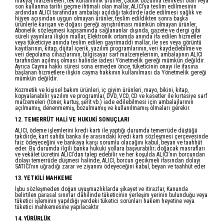
makyaj malzemeleri, tek kullanımlık ürünler, çabuk bozulma tehlikesi olan veya
son kullanma tarihi geçme ihtimali olan mallar, ALICI’ya teslim edilmesinin
ardından ALICI tarafından ambalajı açıldığı takdirde iade edilmesi sağlık ve
hijyen açısından uygun olmayan ürünler, teslim edildikten sonra başka
ürünlerle karışan ve doğası gereği ayrıştırılması mümkün olmayan ürünler,
Abonelik sözleşmesi kapsamında sağlananlar dışında, gazete ve dergi gibi
süreli yayınlara ilişkin mallar, Elektronik ortamda anında ifa edilen hizmetler
veya tüketiciye anında teslim edilen gayrimaddi mallar, ile ses veya görüntü
kayıtlarının, kitap, dijital içerik, yazılım programlarının, veri kaydedebilme ve
veri depolama cihazlarının, bilgisayar sarf malzemelerinin, ambalajının ALICI
tarafından açılmış olması halinde iadesi Yönetmelik gereği mümkün değildir.
Ayrıca Cayma hakkı süresi sona ermeden önce, tüketicinin onayı ile ifasına
başlanan hizmetlere ilişkin cayma hakkının kullanılması da Yönetmelik gereği
mümkün değildir.
Kozmetik ve kişisel bakım ürünleri, iç giyim ürünleri, mayo, bikini, kitap,
kopyalanabilir yazılım ve programlar, DVD, VCD, CD ve kasetler ile kırtasiye sarf
malzemeleri (toner, kartuş, şerit vb.) iade edilebilmesi için ambalajlarının
açılmamış, denenmemiş, bozulmamış ve kullanılmamış olmaları gerekir.
12. TEMERRÜT HALİ VE HUKUKİ SONUÇLARI
ALICI, ödeme işlemlerini kredi kartı ile yaptığı durumda temerrüde düştüğü
takdirde, kart sahibi banka ile arasındaki kredi kartı sözleşmesi çerçevesinde
faiz ödeyeceğini ve bankaya karşı sorumlu olacağını kabul, beyan ve taahhüt
eder. Bu durumda ilgili banka hukuki yollara başvurabilir; doğacak masrafları
ve vekâlet ücretini ALICI’dan talep edebilir ve her koşulda ALICI’nın borcundan
dolayı temerrüde düşmesi halinde, ALICI, borcun gecikmeli ifasından dolayı
SATICI’nın uğradığı zarar ve ziyanını ödeyeceğini kabul, beyan ve taahhüt eder
13. YETKİLİ MAHKEME
İşbu sözleşmeden doğan uyuşmazlıklarda şikayet ve itirazlar, Kanunda
belirtilen parasal sınırlar dâhilinde tüketicinin yerleşim yerinin bulunduğu veya
tüketici işleminin yapıldığı yerdeki tüketici sorunları hakem heyetine veya
tüketici mahkemesine yapılacaktır
14. YÜRÜRLÜK