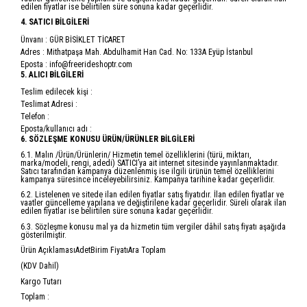
edilen fiyatlar ise belirtilen süre sonuna kadar geçerlidir.
4. SATICI BİLGİLERİ
Ünvanı : GÜR BİSİKLET TİCARET
Adres : Mithatpaşa Mah. Abdulhamit Han Cad. No: 133A Eyüp İstanbul
Eposta : info@freerideshoptr.com
5. ALICI BİLGİLERİ
Teslim edilecek kişi :
Teslimat Adresi :
Telefon :
Eposta/kullanıcı adı :
6. SÖZLEŞME KONUSU ÜRÜN/ÜRÜNLER BİLGİLERİ
6.1. Malın /Ürün/Ürünlerin/ Hizmetin temel özelliklerini (türü, miktarı,
marka/modeli, rengi, adedi) SATICI’ya ait internet sitesinde yayınlanmaktadır.
Satıcı tarafından kampanya düzenlenmiş ise ilgili ürünün temel özelliklerini
kampanya süresince inceleyebilirsiniz. Kampanya tarihine kadar geçerlidir.
6.2. Listelenen ve sitede ilan edilen fiyatlar satış fiyatıdır. İlan edilen fiyatlar ve
vaatler güncelleme yapılana ve değiştirilene kadar geçerlidir. Süreli olarak ilan
edilen fiyatlar ise belirtilen süre sonuna kadar geçerlidir.
6.3. Sözleşme konusu mal ya da hizmetin tüm vergiler dâhil satış fiyatı aşağıda
gösterilmiştir.
Ürün AçıklamasıAdetBirim FiyatıAra Toplam
(KDV Dahil)
Kargo Tutarı
Toplam :