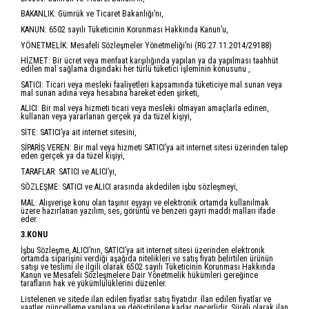
BAKANLIK: Gümrük ve Ticaret Bakanlığı’nı,
KANUN: 6502 sayılı Tüketicinin Korunması Hakkında Kanun’u,
YÖNETMELİK: Mesafeli Sözleşmeler Yönetmeliği’ni (RG:27.11.2014/29188)
HİZMET: Bir ücret veya menfaat karşılığında yapılan ya da yapılması taahhüt
edilen mal sağlama dışındaki her türlü tüketici işleminin konusunu ,
SATICI: Ticari veya mesleki faaliyetleri kapsamında tüketiciye mal sunan veya
mal sunan adına veya hesabına hareket eden şirketi,
ALICI: Bir mal veya hizmeti ticari veya mesleki olmayan amaçlarla edinen,
kullanan veya yararlanan gerçek ya da tüzel kişiyi,
SİTE: SATICI’ya ait internet sitesini,
SİPARİŞ VEREN: Bir mal veya hizmeti SATICI’ya ait internet sitesi üzerinden talep
eden gerçek ya da tüzel kişiyi,
TARAFLAR: SATICI ve ALICI’yı,
SÖZLEŞME: SATICI ve ALICI arasında akdedilen işbu sözleşmeyi,
MAL: Alışverişe konu olan taşınır eşyayı ve elektronik ortamda kullanılmak
üzere hazırlanan yazılım, ses, görüntü ve benzeri gayri maddi malları ifade
eder.
3.KONU
İşbu Sözleşme, ALICI’nın, SATICI’ya ait internet sitesi üzerinden elektronik
ortamda siparişini verdiği aşağıda nitelikleri ve satış fiyatı belirtilen ürünün
satışı ve teslimi ile ilgili olarak 6502 sayılı Tüketicinin Korunması Hakkında
Kanun ve Mesafeli Sözleşmelere Dair Yönetmelik hükümleri gereğince
tarafların hak ve yükümlülüklerini düzenler.
Listelenen ve sitede ilan edilen fiyatlar satış fiyatıdır. İlan edilen fiyatlar ve
vaatler güncelleme yapılana ve değiştirilene kadar geçerlidir. Süreli olarak ilan