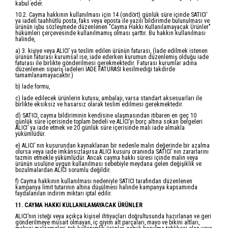
kabul eder.
10.2. Cayma hakkının kullanılması için 14 (ondört) günlük süre içinde SATICI'
ya iadeli taahhütlü posta, faks veya eposta ile yazılı bildirimde bulunulması ve
ürünün işbu sözleşmede düzenlenen "Cayma Hakkı Kullanılamayacak Ürünler"
hükümleri çerçevesinde kullanılmamış olması şarttır. Bu hakkın kullanılması
halinde,
a) 3. kişiye veya ALICI’ ya teslim edilen ürünün faturası, (İade edilmek istenen
ürünün faturası kurumsal ise, iade ederken kurumun düzenlemiş olduğu iade
faturası ile birlikte gönderilmesi gerekmektedir. Faturası kurumlar adına
düzenlenen sipariş iadeleri İADE FATURASI kesilmediği takdirde
tamamlanamayacaktır.)
b) İade formu,
c) İade edilecek ürünlerin kutusu, ambalajı, varsa standart aksesuarları ile
birlikte eksiksiz ve hasarsız olarak teslim edilmesi gerekmektedir.
d) SATICI, cayma bildiriminin kendisine ulaşmasından itibaren en geç 10
günlük süre içerisinde toplam bedeli ve ALICI’yı borç altına sokan belgeleri
ALICI’ ya iade etmek ve 20 günlük süre içerisinde malı iade almakla
yükümlüdür.
e) ALICI’ nın kusurundan kaynaklanan bir nedenle malın değerinde bir azalma
olursa veya iade imkânsızlaşırsa ALICI kusuru oranında SATICI’ nın zararlarını
tazmin etmekle yükümlüdür. Ancak cayma hakkı süresi içinde malın veya
ürünün usulüne uygun kullanılması sebebiyle meydana gelen değişiklik ve
bozulmalardan ALICI sorumlu değildir.
f) Cayma hakkının kullanılması nedeniyle SATICI tarafından düzenlenen
kampanya limit tutarının altına düşülmesi halinde kampanya kapsamında
faydalanılan indirim miktarı iptal edilir.
11. CAYMA HAKKI KULLANILAMAYACAK ÜRÜNLER
ALICI’nın isteği veya açıkça kişisel ihtiyaçları doğrultusunda hazırlanan ve geri
gönderilmeye müsait olmayan, iç giyim alt parçaları, mayo ve bikini altları,