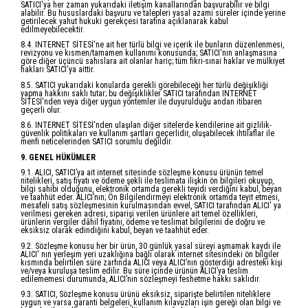
SATICI'ya her zaman yukarıdaki iletişim kanallarından başvurabilir ve bilgi
alabilir. Bu hususlardaki başvuru ve talepleri yasal azami süreler içinde yerine
getirilecek yahut hukuki gerekçesi tarafına açıklanarak kabul
edilmeyebilecektir.
8.4. INTERNET SİTESİ'ne ait her türlü bilgi ve içerik ile bunların düzenlenmesi,
revizyonu ve kısmen/tamamen kullanımı konusunda; SATICI'nın anlaşmasına
göre diğer üçüncü sahıslara ait olanlar hariç; tüm fikri-sınai haklar ve mülkiyet
hakları SATICI'ya aittir.
8.5. SATICI yukarıdaki konularda gerekli görebileceği her türlü değişikliği
yapma hakkını saklı tutar; bu değişiklikler SATICI tarafından INTERNET
SİTESİ'nden veya diğer uygun yöntemler ile duyurulduğu andan itibaren
geçerli olur.
8.6. INTERNET SİTESİ'nden ulaşılan diğer sitelerde kendilerine ait gizlilik-
güvenlik politikaları ve kullanım şartları geçerlidir, oluşabilecek ihtilaflar ile
menfi neticelerinden SATICI sorumlu değildir.
9. GENEL HÜKÜMLER
9.1. ALICI, SATICI’ya ait internet sitesinde sözleşme konusu ürünün temel
nitelikleri, satış fiyatı ve ödeme şekli ile teslimata ilişkin ön bilgileri okuyup,
bilgi sahibi olduğunu, elektronik ortamda gerekli teyidi verdiğini kabul, beyan
ve taahhüt eder. ALICI’nın; Ön Bilgilendirmeyi elektronik ortamda teyit etmesi,
mesafeli satış sözleşmesinin kurulmasından evvel, SATICI tarafından ALICI' ya
verilmesi gereken adresi, siparişi verilen ürünlere ait temel özellikleri,
ürünlerin vergiler dâhil fiyatını, ödeme ve teslimat bilgilerini de doğru ve
eksiksiz olarak edindiğini kabul, beyan ve taahhüt eder.
9.2. Sözleşme konusu her bir ürün, 30 günlük yasal süreyi aşmamak kaydı ile
ALICI' nın yerleşim yeri uzaklığına bağlı olarak internet sitesindeki ön bilgiler
kısmında belirtilen süre zarfında ALICI veya ALICI’nın gösterdiği adresteki kişi
ve/veya kuruluşa teslim edilir. Bu süre içinde ürünün ALICI’ya teslim
edilememesi durumunda, ALICI’nın sözleşmeyi feshetme hakkı saklıdır.
9.3. SATICI, Sözleşme konusu ürünü eksiksiz, siparişte belirtilen niteliklere
uygun ve varsa garanti belgeleri, kullanım kılavuzları işin gereği olan bilgi ve