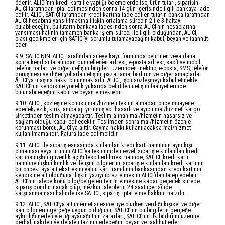
ödenir. ALICI’nın kredi kartı ile yaptığı ödemelerde ise, ürün tutarı, siparişin
ALICI tarafından iptal edilmesinden sonra 14 gün içerisinde ilgili bankaya iade
edilir. ALICI, SATICI tarafından kredi kartına iade edilen tutarın banka tarafından
ALICI hesabına yansıtılmasına ilişkin ortalama sürecin 2 ile 3 haftayı
bulabileceğini, bu tutarın bankaya iadesinden sonra ALICI’nın hesaplarına
yansıması halinin tamamen banka işlem süreci ile ilgili olduğundan, ALICI,
olası gecikmeler için SATICI’yı sorumlu tutamayacağını kabul, beyan ve taahhüt
eder.
9.9. SATICININ, ALICI tarafından siteye kayıt formunda belirtilen veya daha
sonra kendisi tarafından güncellenen adresi, e-posta adresi, sabit ve mobil
telefon hatları ve diğer iletişim bilgileri üzerinden mektup, e-posta, SMS, telefon
görüşmesi ve diğer yollarla iletişim, pazarlama, bildirim ve diğer amaçlarla
ALICI’ya ulaşma hakkı bulunmaktadır. ALICI, işbu sözleşmeyi kabul etmekle
SATICI’nın kendisine yönelik yukarıda belirtilen iletişim faaliyetlerinde
bulunabileceğini kabul ve beyan etmektedir.
9.10. ALICI, sözleşme konusu mal/hizmeti teslim almadan önce muayene
edecek; ezik, kırık, ambalajı yırtılmış vb. hasarlı ve ayıplı mal/hizmeti kargo
şirketinden teslim almayacaktır. Teslim alınan mal/hizmetin hasarsız ve
sağlam olduğu kabul edilecektir. Teslimden sonra mal/hizmetin özenle
korunması borcu, ALICI’ya aittir. Cayma hakkı kullanılacaksa mal/hizmet
kullanılmamalıdır. Fatura iade edilmelidir.
9.11. ALICI ile sipariş esnasında kullanılan kredi kartı hamilinin aynı kişi
olmaması veya ürünün ALICI’ya tesliminden evvel, siparişte kullanılan kredi
kartına ilişkin güvenlik açığı tespit edilmesi halinde, SATICI, kredi kartı
hamiline ilişkin kimlik ve iletişim bilgilerini, siparişte kullanılan kredi kartının
bir önceki aya ait ekstresini yahut kart hamilinin bankasından kredi kartının
kendisine ait olduğuna ilişkin yazıyı ibraz etmesini ALICI’dan talep edebilir.
ALICI’nın talebe konu bilgi/belgeleri temin etmesine kadar geçecek sürede
sipariş dondurulacak olup, mezkur taleplerin 24 saat içerisinde
karşılanmaması halinde ise SATICI, siparişi iptal etme hakkını haizdir.
9.12. ALICI, SATICI’ya ait internet sitesine üye olurken verdiği kişisel ve diğer
sair bilgilerin gerçeğe uygun olduğunu, SATICI’nın bu bilgilerin gerçeğe
aykırılığı nedeniyle uğrayacağı tüm zararları, SATICI’nın ilk bildirimi üzerine
derhal, nakden ve defaten tazmin edeceğini beyan ve taahhüt eder.