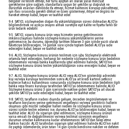
belgeler ile teslim etmeyi, her türlü ayıptan arî olarak yasal mevzuat
gereklerine göre sağlam, standartlara uygun bir şekilde işi doğruluk ve
dürüstlük esasları dâhilinde ifa etmeyi, hizmet kalitesini koruyup yükseltmeyi,
işin ifası sırasında gerekli dikkat ve özeni göstermeyi, ihtiyat ve öngörü ile
hareket etmeyi kabul, beyan ve taahhüt eder.
9.4. SATICI, sözleşmeden doğan ifa yükümlülüğünün süresi dolmadan ALICI’yı
bilgilendirmek ve açıkça onayını almak suretiyle eşit kalite ve fiyatta farklı bir
ürün tedarik edebilir.
9.5. SATICI, sipariş konusu ürün veya hizmetin yerine getirilmesinin
imkânsızlaşması halinde sözleşme konusu yükümlülüklerini yerine
getiremezse, bu durumu, öğrendiği tarihten itibaren 3 gün içinde yazılı olarak
tüketiciye bildireceğini, 14 günlük süre içinde toplam bedeli ALICI’ya iade
edeceğini kabul, beyan ve taahhüt eder.
9.6. ALICI, Sözleşme konusu ürünün teslimatı için işbu Sözleşme’yi elektronik
ortamda teyit edeceğini, herhangi bir nedenle sözleşme konusu ürün bedelinin
ödenmemesi ve/veya banka kayıtlarında iptal edilmesi halinde, SATICI’nın
sözleşme konusu ürünü teslim yükümlülüğünün sona ereceğini kabul, beyan ve
taahhüt eder.
9.7. ALICI, Sözleşme konusu ürünün ALICI veya ALICI’nın gösterdiği adresteki
kişi ve/veya kuruluşa tesliminden sonra ALICI'ya ait kredi kartının yetkisiz
kişilerce haksız kullanılması sonucunda sözleşme konusu ürün bedelinin ilgili
banka veya finans kuruluşu tarafından SATICI'ya ödenmemesi halinde, ALICI
Sözleşme konusu ürünü 3 gün içerisinde nakliye gideri SATICI’ya ait olacak
şekilde SATICI’ya iade edeceğini kabul, beyan ve taahhüt eder.
9.8. SATICI, tarafların iradesi dışında gelişen, önceden öngörülemeyen ve
tarafların borçlarını yerine getirmesini engelleyici ve/veya geciktirici hallerin
oluşması gibi mücbir sebepler halleri nedeni ile sözleşme konusu ürünü
süresi içinde teslim edemez ise, durumu ALICI'ya bildireceğini kabul, beyan ve
taahhüt eder. ALICI da siparişin iptal edilmesini, sözleşme konusu ürünün
varsa emsali ile değiştirilmesini ve/veya teslimat süresinin engelleyici
durumun ortadan kalkmasına kadar ertelenmesini SATICI’dan talep etme
hakkını haizdir. ALICI tarafından siparişin iptal edilmesi halinde ALICI’nın nakit
ile yaptığı ödemelerde, ürün tutarı 14 gün içinde kendisine nakden ve defaten