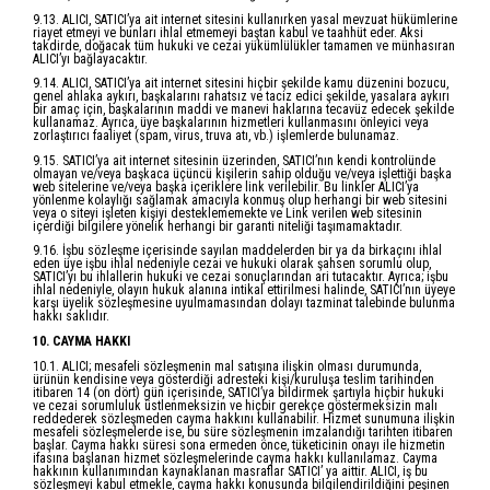
9.13. ALICI, SATICI’ya ait internet sitesini kullanırken yasal mevzuat hükümlerine
riayet etmeyi ve bunları ihlal etmemeyi baştan kabul ve taahhüt eder. Aksi
takdirde, doğacak tüm hukuki ve cezai yükümlülükler tamamen ve münhasıran
ALICI’yı bağlayacaktır.
9.14. ALICI, SATICI’ya ait internet sitesini hiçbir şekilde kamu düzenini bozucu,
genel ahlaka aykırı, başkalarını rahatsız ve taciz edici şekilde, yasalara aykırı
bir amaç için, başkalarının maddi ve manevi haklarına tecavüz edecek şekilde
kullanamaz. Ayrıca, üye başkalarının hizmetleri kullanmasını önleyici veya
zorlaştırıcı faaliyet (spam, virus, truva atı, vb.) işlemlerde bulunamaz.
9.15. SATICI’ya ait internet sitesinin üzerinden, SATICI’nın kendi kontrolünde
olmayan ve/veya başkaca üçüncü kişilerin sahip olduğu ve/veya işlettiği başka
web sitelerine ve/veya başka içeriklere link verilebilir. Bu linkler ALICI’ya
yönlenme kolaylığı sağlamak amacıyla konmuş olup herhangi bir web sitesini
veya o siteyi işleten kişiyi desteklememekte ve Link verilen web sitesinin
içerdiği bilgilere yönelik herhangi bir garanti niteliği taşımamaktadır.
9.16. İşbu sözleşme içerisinde sayılan maddelerden bir ya da birkaçını ihlal
eden üye işbu ihlal nedeniyle cezai ve hukuki olarak şahsen sorumlu olup,
SATICI’yı bu ihlallerin hukuki ve cezai sonuçlarından ari tutacaktır. Ayrıca; işbu
ihlal nedeniyle, olayın hukuk alanına intikal ettirilmesi halinde, SATICI’nın üyeye
karşı üyelik sözleşmesine uyulmamasından dolayı tazminat talebinde bulunma
hakkı saklıdır.
10. CAYMA HAKKI
10.1. ALICI; mesafeli sözleşmenin mal satışına ilişkin olması durumunda,
ürünün kendisine veya gösterdiği adresteki kişi/kuruluşa teslim tarihinden
itibaren 14 (on dört) gün içerisinde, SATICI’ya bildirmek şartıyla hiçbir hukuki
ve cezai sorumluluk üstlenmeksizin ve hiçbir gerekçe göstermeksizin malı
reddederek sözleşmeden cayma hakkını kullanabilir. Hizmet sunumuna ilişkin
mesafeli sözleşmelerde ise, bu süre sözleşmenin imzalandığı tarihten itibaren
başlar. Cayma hakkı süresi sona ermeden önce, tüketicinin onayı ile hizmetin
ifasına başlanan hizmet sözleşmelerinde cayma hakkı kullanılamaz. Cayma
hakkının kullanımından kaynaklanan masraflar SATICI’ ya aittir. ALICI, iş bu
sözleşmeyi kabul etmekle, cayma hakkı konusunda bilgilendirildiğini peşinen