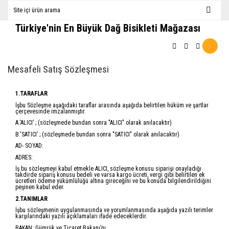
Türkiye'nin En Büyük Dağ Bisikleti Mağazası
Mesafeli Satış Sözleşmesi
1.TARAFLAR
İşbu Sözleşme aşağıdaki taraflar arasında aşağıda belirtilen hüküm ve şartlar
çerçevesinde imzalanmıştır.
A.‘ALICI’ ; (sözleşmede bundan sonra "ALICI" olarak anılacaktır)
B.‘SATICI’ ; (sözleşmede bundan sonra "SATICI" olarak anılacaktır)
AD- SOYAD:
ADRES:
İş bu sözleşmeyi kabul etmekle ALICI, sözleşme konusu siparişi onayladığı
takdirde sipariş konusu bedeli ve varsa kargo ücreti, vergi gibi belirtilen ek
ücretleri ödeme yükümlülüğü altına gireceğini ve bu konuda bilgilendirildiğini
peşinen kabul eder.
2.TANIMLAR
İşbu sözleşmenin uygulanmasında ve yorumlanmasında aşağıda yazılı terimler
karşılarındaki yazılı açıklamaları ifade edeceklerdir.
BAKAN: Gümrük ve Ticaret Bakanı’nı,