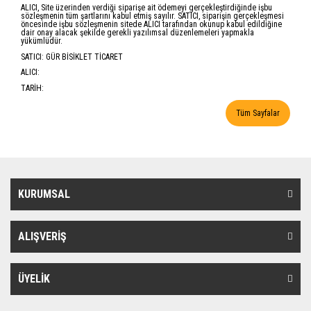
ALICI, Site üzerinden verdiği siparişe ait ödemeyi gerçekleştirdiğinde işbu
sözleşmenin tüm şartlarını kabul etmiş sayılır. SATICI, siparişin gerçekleşmesi
öncesinde işbu sözleşmenin sitede ALICI tarafından okunup kabul edildiğine
dair onay alacak şekilde gerekli yazılımsal düzenlemeleri yapmakla
yükümlüdür.
SATICI: GÜR BİSİKLET TİCARET
ALICI:
TARİH:
Tüm Sayfalar
KURUMSAL
ALIŞVERİŞ
ÜYELİK