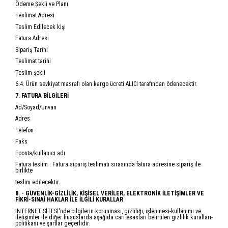
Ödeme Şekli ve Planı
Teslimat Adresi
Teslim Edilecek kişi
Fatura Adresi
Sipariş Tarihi
Teslimat tarihi
Teslim şekli
6.4. Ürün sevkiyat masrafı olan kargo ücreti ALICI tarafından ödenecektir.
7. FATURA BİLGİLERİ
Ad/Soyad/Unvan
Adres
Telefon
Faks
Eposta/kullanıcı adı
Fatura teslim : Fatura sipariş teslimatı sırasında fatura adresine sipariş ile
birlikte
teslim edilecektir.
8. - GÜVENLİK-GİZLİLİK, KİŞİSEL VERİLER, ELEKTRONİK İLETİŞİMLER VE
FİKRİ-SINAİ HAKLAR İLE İLGİLİ KURALLAR
INTERNET SİTESİ'nde bilgilerin korunması, gizliliği, işlenmesi-kullanımı ve
iletişimler ile diğer hususlarda aşağıda cari esasları belirtilen gizlilik kuralları-
politikası ve şartlar geçerlidir.