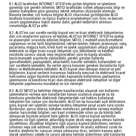
8.1.ALICI tarafından İNTERNET SİTESİ'nde girilen bilgilerin ve işlemlerin
güvenliği için gerekli önlemler, SATICI tarafındaki sistem altyapısında, bilgi ve
işlemin mahiyetine göre günümüz teknik imkanları ölçüsünde alınmıştır.
Bununla beraber, söz konusu bilgiler ALICI cihazından girildiğinden ALICI
tarafında korunmaları ve ilgisiz kişilerce erişilememesi için, virüs ve benzeri
zararlı uygulamalara ilişkin olanlar dahil, gerekli tedbirlerin alınması
sorumluluğu ALICI'ya aittir.
8.2. ALICI'nın sair suretle verdiği kişisel veri ve ticari elektronik iletişimlerine
dair izin-onaylarının yanısıra ve teyiden; ALICI'nın İNTERNET SİTESİ'ne üyeliği
ve alışverişleri sırasında edinilen bilgileri SATICI, C muhtelif ürün/hizmetlerin
sağlanması ve her türlü bilgilendirme, reklam-tanıtım, iletişim, promosyon, satış,
pazarlama, mağaza kartı, kredi kartı ve üyelik uygulamaları amaçlı yapılacak
elektronik ve diğer ticari-sosyal iletişimler için, belirtilenler ve halefleri
nezdinde süresiz olarak veya öngörecekleri süre ile kayda alınabilir,
basılı/manyetik arşivlerde saklanabilir, gerekli görülen hallerde
güncellenebilir, paylaşılabilir, aktarılabilir, transfer edilebilir, kullanılabilir ve
sair suretlerle işlenebilir. Bu veriler ayrıca kanunen gereken durumlarda ilgili
Merci ve Mahkemelere iletilebilir. ALICI kişisel olan-olmayan mevcut ve yeni
bilgilerinin, kişisel verilerin korunması hakkında mevzuat ile elektronik ticaret
mevzuatına uygun biçimde yukarıdaki kapsamda kullanımına, paylaşımına,
işlenmesine ve kendisine ticari olan-olmayan elektronik iletişimler ve diğer
iletişimler yapılmasına muvafakat ve izin vermiştir.
8.3. ALICI SATICI'ya belirtilen iletişim kanallarından ulaşarak veri kullanımı-
işlenmelerini ve/veya aynı kanallardan kanuni usulünce ulaşarak ya da
kendisine gönderilen elektronik iletişimlerdeki red hakkını kullanarak
iletişimleri her zaman için durdurabilir. ALICI'nın bu husustaki açık bildirimine
göre, kişisel veri işlemleri ve/veya tarafına iletişimler yasal azami süre içinde
durdurulur; ayrıca dilerse, hukuken muhafazası gerekenler ve/veya mümkün
olanlar haricindeki bilgileri, veri kayıt sisteminden silinir ya da kimliği belli
olmayacak biçimde anonim hale getirilir. ALICI isterse kişisel verilerinin
işlenmesi ile ilgili işlemler, aktarıldığı kişiler, eksik veya yanlış olması halinde
düzeltilmesi, düzeltilen bilgilerin ilgili üçüncü kişilere bildirilmesi, verilerin
silinmesi veya yok edilmesi, otomatik sistemler ile analiz edilmesi sureti ile
kendisi aleyhine bir sonucun ortaya çıkmasına itiraz, verilerin kanuna aykırı
olarak işlenmesi sebebi ile zarara uğrama halinde giderilmesi gibi konularda