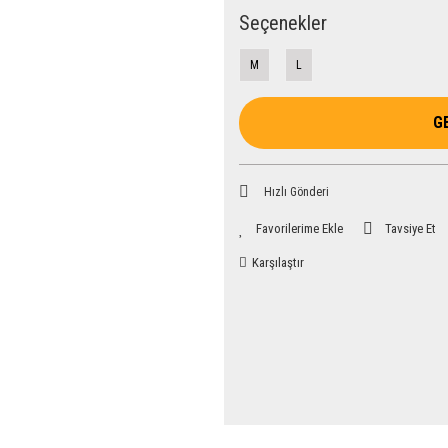
Seçenekler
M
L
G
Hızlı Gönderi
Tavsiye Et
Karşılaştır