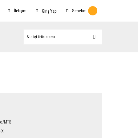
İletişim
Sepetim
Giriş Yap
ro/MTB
-X