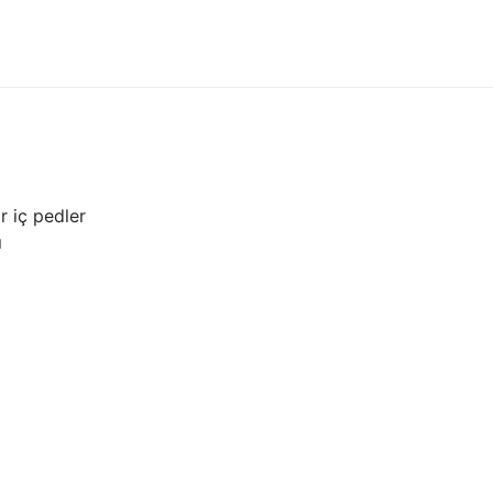
r iç pedler
ı