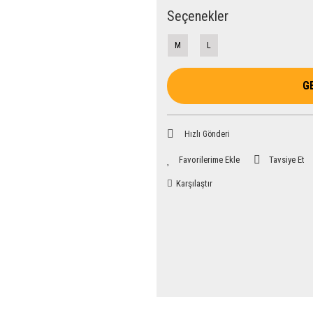
Seçenekler
M
L
G
Hızlı Gönderi
Tavsiye Et
Karşılaştır