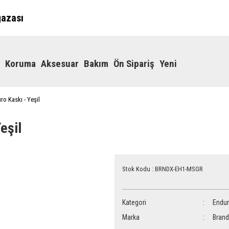
ğazası
Koruma
Aksesuar
Bakım
Ön Sipariş
Yeni
o Kaskı - Yeşil
eşil
Stok Kodu : BRNDX-EH1-MSGR
Kategori
Endu
Marka
Brand