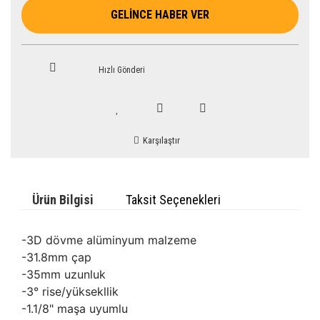
GELİNCE HABER VER
Hızlı Gönderi
Karşılaştır
Ürün Bilgisi
Taksit Seçenekleri
-3D dövme alüminyum malzeme
-31.8mm çap
-35mm uzunluk
-3° rise/yüksekllik
-1.1/8" maşa uyumlu