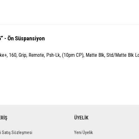
” - Ön Süspansiyon
-Bike+, 160, Grip, Remote, Psh-Lk, (10pm CP), Matte Blk, Std/Matte Blk
ERİŞ
ÜYELİK
i Satış Sözleşmesi
Yeni Üyelik