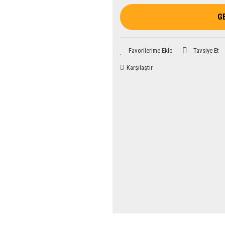
G
Tavsiye Et
Karşılaştır