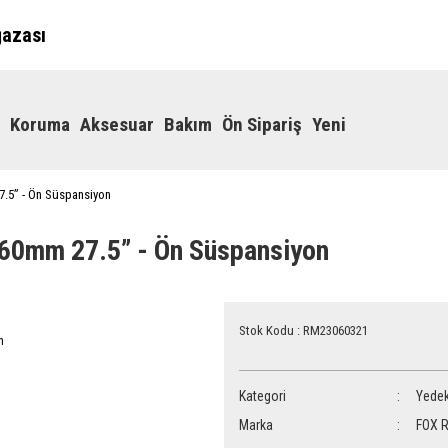
ğazası
Koruma
Aksesuar
Bakım
Ön Sipariş
Yeni
.5” - Ön Süspansiyon
60mm 27.5” - Ön Süspansiyon
Stok Kodu : RM23060321
Kategori
Yedek
Marka
FOX R