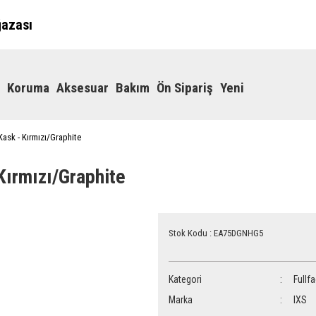
ğazası
Koruma
Aksesuar
Bakım
Ön Sipariş
Yeni
Kask - Kırmızı/Graphite
Kırmızı/Graphite
Stok Kodu : EA75DGNHG5
Kategori
Fullf
Marka
IXS