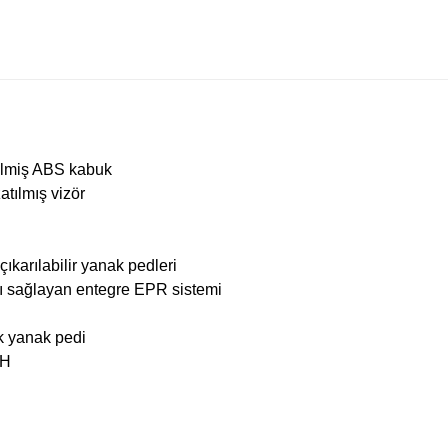
ilmiş ABS kabuk
atılmış vizör
karılabilir yanak pedleri
nı sağlayan entegre EPR sistemi
ek yanak pedi
DH