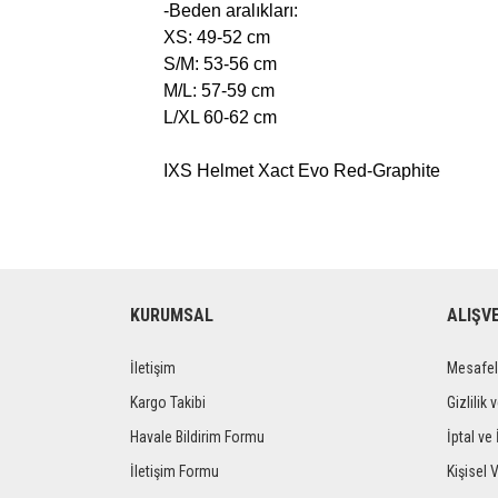
-Beden aralıkları:
XS: 49-52 cm
S/M: 53-56 cm
M/L: 57-59 cm
L/XL 60-62 cm
IXS Helmet Xact Evo Red-Graphite
KURUMSAL
ALIŞV
İletişim
Mesafel
Kargo Takibi
Gizlilik 
Havale Bildirim Formu
İptal ve 
İletişim Formu
Kişisel V