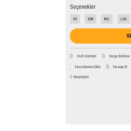
Seçenekler
XS
S/M
M/L
L/XL
G
Hızlı Gönderi
Kargo Bedava
Tavsiye Et
Karşılaştır