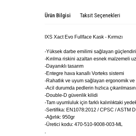
Ürün Bilgisi
Taksit Seçenekleri
IXS Xact Evo Fullface Kask - Kırmızı
-Yüksek darbe emilimi sağlayan güçlendir
-Kırılma riskini azaltan esnek malzemeli uz
-Dayanıklı tasarım
-Entegre hava kanallı Vorteks sistemi
-Rahatlık ve uyum sağlayan ergonomik ve çı
-Acil durumda pedlerin hızlıca çıkarılması
-Double-D güvenlik kilidi
-Tam uyumluluk için farklı kalınlıktaki yed
-Sertifika: EN1078:2012 / CPSC / ASTM 
-Ağırlık: 950gr
-Üretici kodu: 470-510-9008-003-ML
.