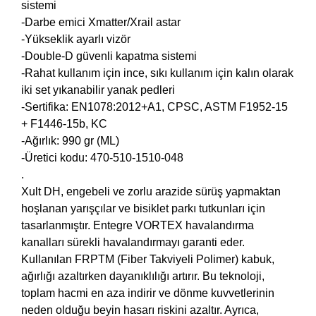
sistemi
-Darbe emici Xmatter/Xrail astar
-Yükseklik ayarlı vizör
-Double-D güvenli kapatma sistemi
-Rahat kullanım için ince, sıkı kullanım için kalın olarak
iki set yıkanabilir yanak pedleri
-Sertifika: EN1078:2012+A1, CPSC, ASTM F1952-15
+ F1446-15b, KC
-Ağırlık: 990 gr (ML)
-Üretici kodu: 470-510-1510-048
.
Xult DH, engebeli ve zorlu arazide sürüş yapmaktan
hoşlanan yarışçılar ve bisiklet parkı tutkunları için
tasarlanmıştır. Entegre VORTEX havalandırma
kanalları sürekli havalandırmayı garanti eder.
Kullanılan FRPTM (Fiber Takviyeli Polimer) kabuk,
ağırlığı azaltırken dayanıklılığı artırır. Bu teknoloji,
toplam hacmi en aza indirir ve dönme kuvvetlerinin
neden olduğu beyin hasarı riskini azaltır. Ayrıca,