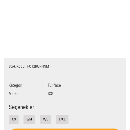
Stok Kodu : FCT2RURNNM
Kategori
Fullface
Marka
IXS
Seçenekler
XS
S/M
M/L
L/XL