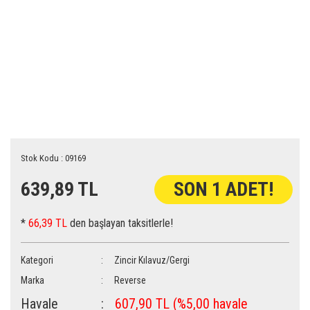
Stok Kodu : 09169
639,89 TL
SON 1 ADET!
*
66,39 TL
den başlayan taksitlerle!
Kategori
Zincir Kılavuz/Gergi
Marka
Reverse
Havale
607,90 TL (%5,00 havale