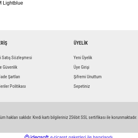
 Lightblue
ERİŞ
ÜYELİK
i Satış Sözleşmesi
Yeni Üyelik
ve Güvenlik
Üye Girişi
İade Şartları
Şifremi Unuttum
eriler Politikası
Sepetiniz
m hakları saklıdır. Kredi kartı bilgileriniz 256bit SSL sertifikası ile korunmaktadır.
ile
ideasoft
e-