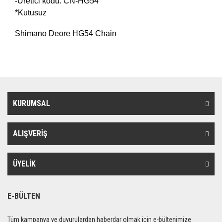
-Üretici kodu: CN-HG54
*Kutusuz
Shimano Deore HG54 Chain
KURUMSAL
ALIŞVERİŞ
ÜYELİK
E-BÜLTEN
Tüm kampanya ve duyurulardan haberdar olmak için e-bültenimize