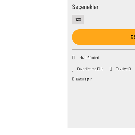
Seçenekler
12S
G
Hızlı Gönderi
Tavsiye Et
Karşılaştır