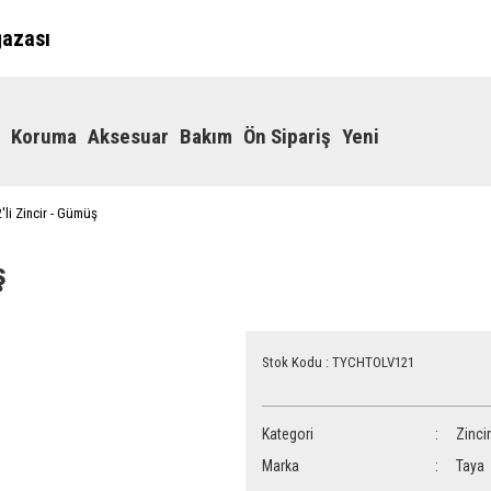
ğazası
Koruma
Aksesuar
Bakım
Ön Sipariş
Yeni
'li Zincir - Gümüş
ş
Stok Kodu : TYCHTOLV121
Kategori
Zincir
Marka
Taya