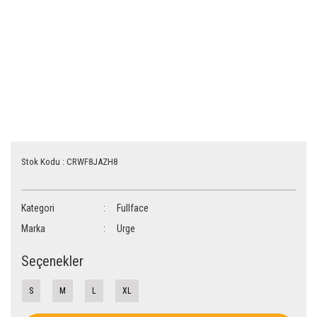
Stok Kodu : CRWF8JAZH8
Kategori
Fullface
Marka
Urge
Seçenekler
S
M
L
XL