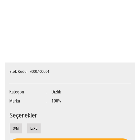
Stok Kodu : 70007-00004
Kategori
Dizlik
Marka
100%
Seçenekler
S/M
L/XL