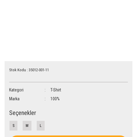
Stok Kodu : 35012-001-11
Kategori
T-Shirt
Marka
100%
Seçenekler
S
M
L