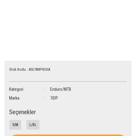
Stok Kodu : A5C9MP4SXA
Kategori
Enduro/MTB
Marka
7iDP
Seçenekler
S/M
L/XL