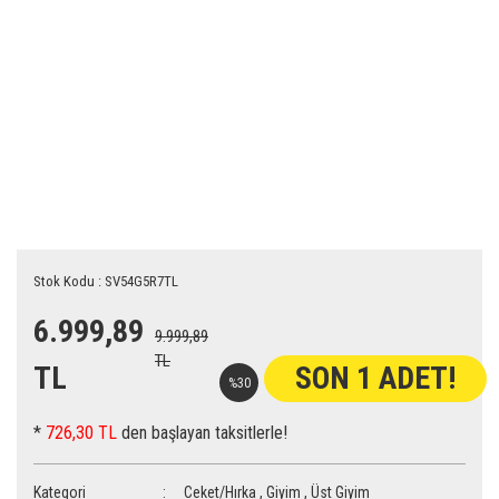
Stok Kodu : SV54G5R7TL
6.999,89
9.999,89
TL
TL
SON 1 ADET!
%30
*
726,30 TL
den başlayan taksitlerle!
Kategori
Ceket/Hırka
,
Giyim
,
Üst Giyim