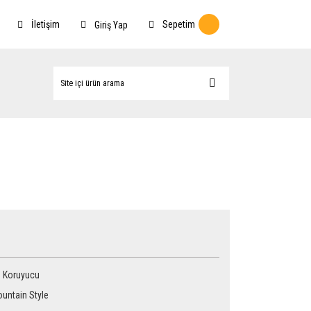
İletişim
Sepetim
Giriş Yap
 Koruyucu
ountain Style