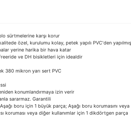
blo sürtmelerine karşı korur
alitede özel, kurulumu kolay, petek yapılı PVC'den yapılmış
malar yerine harika bir hava katar
eeride ve DH bisikletleri için idealdir
tek 380 mikron yarı sert PVC
ssi
eniden konumlandırmaya izin verir
nla sararmaz. Garantili
şağı boru için 1 büyük parça; Aşağı boru korumasını veya
ası koruması veya diğer kullanımlar için 1 dikdörtgen parça