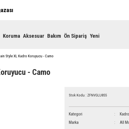
ğazası
Koruma
Aksesuar
Bakım
Ön Sipariş
Yeni
tain Style XL Kadro Koruyucu - Camo
Koruyucu - Camo
Stok Kodu : ZFNVGLU855
Kategori
Kadro
Marka
All M