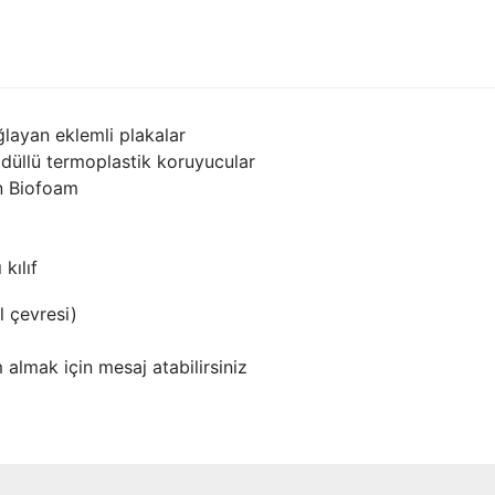
ğlayan eklemli plakalar
düllü termoplastik koruyucular
n Biofoam
 kılıf
l çevresi)
almak için mesaj atabilirsiniz