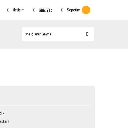
İletişim
Sepetim
Giriş Yap
lik
estars