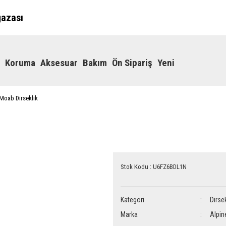
ğazası
Koruma
Aksesuar
Bakım
Ön Sipariş
Yeni
 Moab Dirseklik
Stok Kodu : U6FZ6BDL1N
Kategori
Dirsek
Marka
Alpin