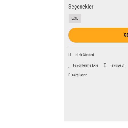
Seçenekler
L/XL
G
Hızlı Gönderi
Tavsiye Et
Karşılaştır