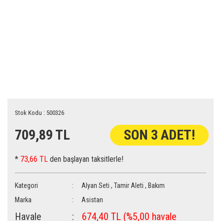
Stok Kodu : 500326
709,89 TL
SON 3 ADET!
*
73,66 TL
den başlayan taksitlerle!
Kategori
Alyan Seti
,
Tamir Aleti
,
Bakım
Marka
Asistan
Havale
674,40 TL (%5,00 havale