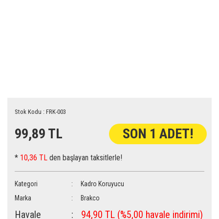
Stok Kodu : FRK-003
99,89 TL
SON 1 ADET!
*
10,36 TL
den başlayan taksitlerle!
Kategori
Kadro Koruyucu
Marka
Brakco
Havale
94,90 TL (%5,00 havale indirimi)