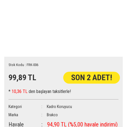
Stok Kodu : FRK-006
99,89 TL
SON 2 ADET!
*
10,36 TL
den başlayan taksitlerle!
Kategori
Kadro Koruyucu
Marka
Brakco
Havale
94,90 TL (%5,00 havale indirimi)