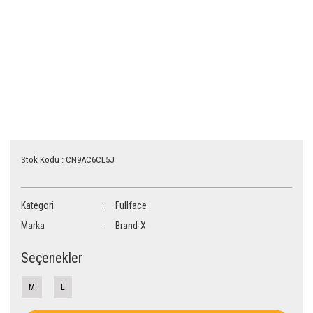
Stok Kodu : CN9AC6CL5J
Kategori
Fullface
Marka
Brand-X
Seçenekler
M
L