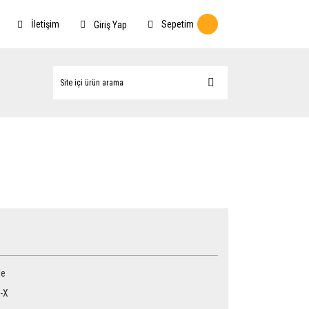
İletişim
Sepetim
Giriş Yap
le
-X