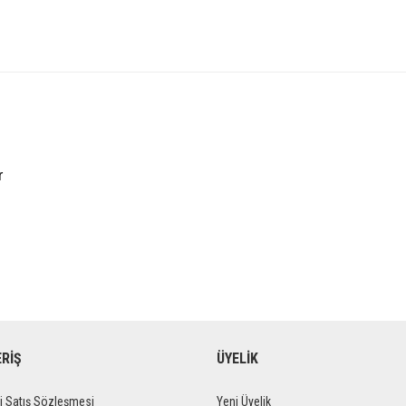
r
ERİŞ
ÜYELİK
i Satış Sözleşmesi
Yeni Üyelik