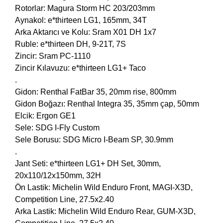
Rotorlar: Magura Storm HC 203/203mm
Aynakol: e*thirteen LG1, 165mm, 34T
Arka Aktarıcı ve Kolu: Sram X01 DH 1x7
Ruble: e*thirteen DH, 9-21T, 7S
Zincir: Sram PC-1110
Zincir Kılavuzu: e*thirteen LG1+ Taco
.
Gidon: Renthal FatBar 35, 20mm rise, 800mm
Gidon Boğazı: Renthal Integra 35, 35mm çap, 50mm
Elcik: Ergon GE1
Sele: SDG I-Fly Custom
Sele Borusu: SDG Micro I-Beam SP, 30.9mm
.
Jant Seti: e*thirteen LG1+ DH Set, 30mm,
20x110/12x150mm, 32H
Ön Lastik: Michelin Wild Enduro Front, MAGI-X3D,
Competition Line, 27.5x2.40
Arka Lastik: Michelin Wild Enduro Rear, GUM-X3D,