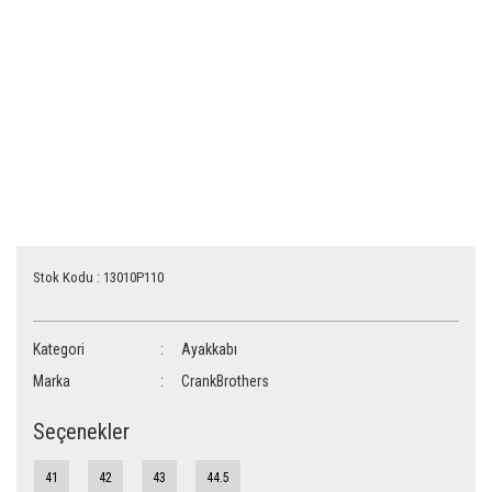
Stok Kodu : 13010P110
Kategori
Ayakkabı
Marka
CrankBrothers
Seçenekler
41
42
43
44.5