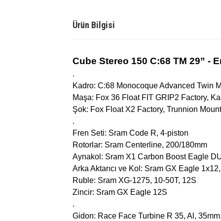
Ürün Bilgisi
Cube Stereo 150 C:68 TM 29” - E
.
Kadro: C:68 Monocoque Advanced Twin Mo
Maşa: Fox 36 Float FIT GRIP2 Factory,
Şok: Fox Float X2 Factory, Trunnion Mo
.
Fren Seti: Sram Code R, 4-piston
Rotorlar: Sram Centerline, 200/180mm
Aynakol: Sram X1 Carbon Boost Eagle D
Arka Aktarıcı ve Kol: Sram GX Eagle 1x1
Ruble: Sram XG-1275, 10-50T, 12S
Zincir: Sram GX Eagle 12S
.
Gidon: Race Face Turbine R 35, Al, 35m