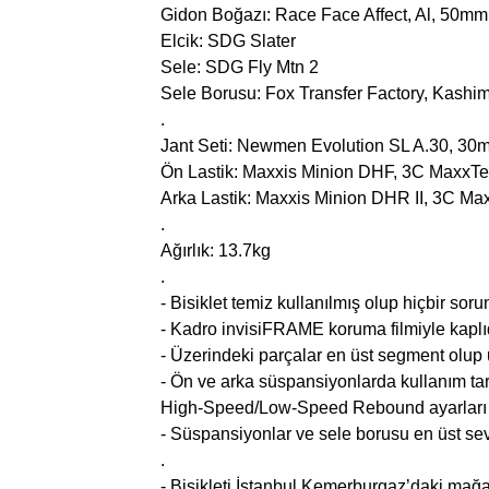
Gidon Boğazı: Race Face Affect, Al, 50mm
Elcik: SDG Slater
Sele: SDG Fly Mtn 2
Sele Borusu: Fox Transfer Factory, Kash
.
Jant Seti: Newmen Evolution SL A.30, 3
Ön Lastik: Maxxis Minion DHF, 3C MaxxT
Arka Lastik: Maxxis Minion DHR II, 3C M
.
Ağırlık: 13.7kg
.
- Bisiklet temiz kullanılmış olup hiçbir sor
- Kadro invisiFRAME koruma filmiyle kaplıd
- Üzerindeki parçalar en üst segment olup u
- Ön ve arka süspansiyonlarda kullanım 
High-Speed/Low-Speed Rebound ayarları v
- Süspansiyonlar ve sele borusu en üst sev
.
- Bisikleti İstanbul Kemerburgaz’daki mağ