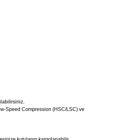
abilirsiniz.
d/Low-Speed Compression (HSC/LSC) ve
inize kutulanıp kargolanabilir.