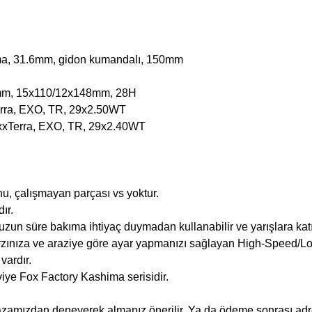
ima, 31.6mm, gidon kumandalı, 150mm
0mm, 15x110/12x148mm, 28H
erra, EXO, TR, 29x2.50WT
axxTerra, EXO, TR, 29x2.40WT
unu, çalışmayan parçası vs yoktur.
ır.
zun süre bakıma ihtiyaç duymadan kullanabilir ve yarışlara katıl
tarzınıza ve araziye göre ayar yapmanızı sağlayan High-Spee
ardır.
iye Fox Factory Kashima serisidir.
azamızdan deneyerek almanız önerilir. Ya da ödeme sonrası adres