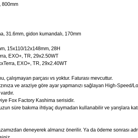
m, 800mm
ima, 31.6mm, gidon kumandalı, 170mm
0mm, 15x110/12x148mm, 28H
erra, EXO+, TR, 29x2.50WT
axxTerra, EXO+, TR, 29x2.40WT
unu, çalışmayan parçası vs yoktur. Faturası mevcuttur.
tarzınıza ve araziye göre ayar yapmanızı sağlayan High-Spee
ardır.
iye Fox Factory Kashima serisidir.
zun süre bakıma ihtiyaç duymadan kullanabilir ve yarışlara katıl
azamızdan deneyerek almanız önerilir. Ya da ödeme sonrası adres
siniz.