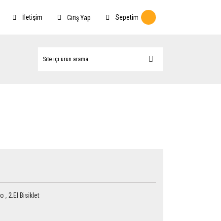
İletişim
Sepetim
Giriş Yap
ro
,
2.El Bisiklet