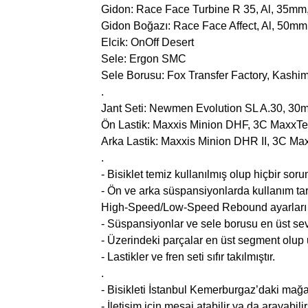
Gidon: Race Face Turbine R 35, Al, 35m
Gidon Boğazı: Race Face Affect, Al, 50mm
Elcik: OnOff Desert
Sele: Ergon SMC
Sele Borusu: Fox Transfer Factory, Kash
.
Jant Seti: Newmen Evolution SL A.30, 3
Ön Lastik: Maxxis Minion DHF, 3C MaxxT
Arka Lastik: Maxxis Minion DHR II, 3C M
.
- Bisiklet temiz kullanılmış olup hiçbir sor
- Ön ve arka süspansiyonlarda kullanım 
High-Speed/Low-Speed Rebound ayarları v
- Süspansiyonlar ve sele borusu en üst sev
- Üzerindeki parçalar en üst segment olup u
- Lastikler ve fren seti sıfır takılmıştır.
.
- Bisikleti İstanbul Kemerburgaz’daki mağ
- İletişim için mesaj atabilir ya da arayabilir