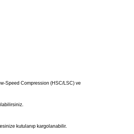
d/Low-Speed Compression (HSC/LSC) ve
abilirsiniz.
inize kutulanıp kargolanabilir.