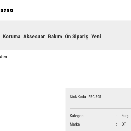
ğazası
Koruma
Aksesuar
Bakım
Ön Sipariş
Yeni
akımı
Stok Kodu : FRC-305
Kategori
Furş
Marka
DT