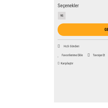
Seçenekler
9S
G
Hızlı Gönderi
Tavsiye Et
Karşılaştır