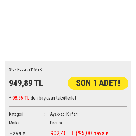
Stok Kodu : E1154BK
949,89 TL
SON 1 ADET!
*
98,56 TL
den başlayan taksitlerle!
Kategori
Ayakkabı Kılıfları
Marka
Endura
Havale
902,40 TL (%5,00 havale