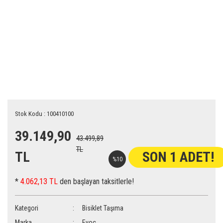
Stok Kodu : 100410100
39.149,90
43.499,89
TL
TL
SON 1 ADET!
%10
*
4.062,13 TL
den başlayan taksitlerle!
Kategori
Bisiklet Taşıma
Marka
Evoc