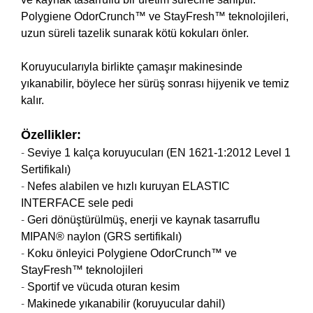
Polygiene OdorCrunch™ ve StayFresh™ teknolojileri,
uzun süreli tazelik sunarak kötü kokuları önler.
Koruyucularıyla birlikte çamaşır makinesinde
yıkanabilir, böylece her sürüş sonrası hijyenik ve temiz
kalır.
Özellikler:
-
Seviye 1 kalça koruyucuları (EN 1621-1:2012 Level 1
Sertifikalı)
-
Nefes alabilen ve hızlı kuruyan ELASTIC
INTERFACE sele pedi
-
Geri dönüştürülmüş, enerji ve kaynak tasarruflu
MIPAN® naylon (GRS sertifikalı)
-
Koku önleyici Polygiene OdorCrunch™ ve
StayFresh™ teknolojileri
-
Sportif ve vücuda oturan kesim
-
Makinede yıkanabilir (koruyucular dahil)