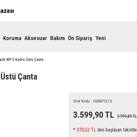
ğazası
Koruma
Aksesuar
Bakım
Ön Sipariş
Yeni
ack WP S Kadro Üstü Çanta
Üstü Çanta
Stok Kodu : 102807121-S
3.599,90 TL
3.999,89 TL
*
373,52 TL
den başlayan taksitle