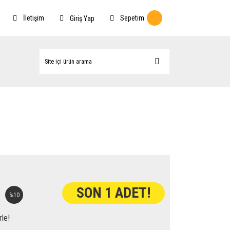
İletişim
Sepetim
Giriş Yap
SON 1 ADET!
%10
rle!