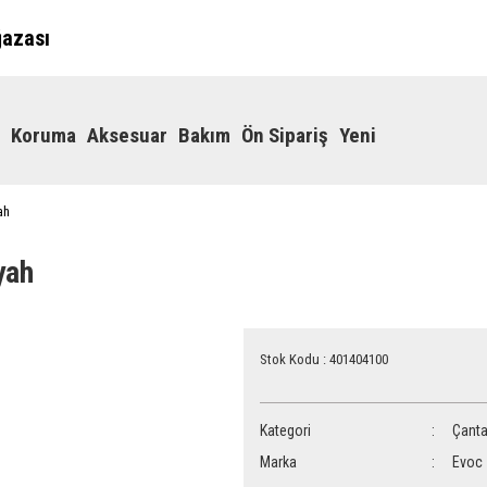
ğazası
Koruma
Aksesuar
Bakım
Ön Sipariş
Yeni
ah
yah
Stok Kodu : 401404100
Kategori
Çant
Marka
Evoc