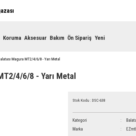
ğazası
Koruma
Aksesuar
Bakım
Ön Sipariş
Yeni
alatası Magura MT2/4/6/8 - Yarı Metal
MT2/4/6/8 - Yarı Metal
Stok Kodu : DSC-638
Kategori
Balat
Marka
EZmt