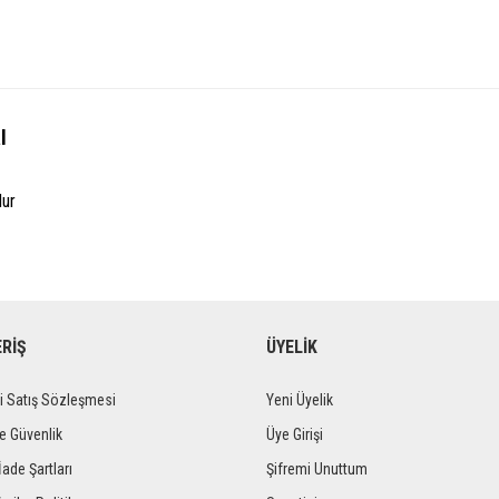
l
ur
ERİŞ
ÜYELİK
i Satış Sözleşmesi
Yeni Üyelik
ve Güvenlik
Üye Girişi
İade Şartları
Şifremi Unuttum