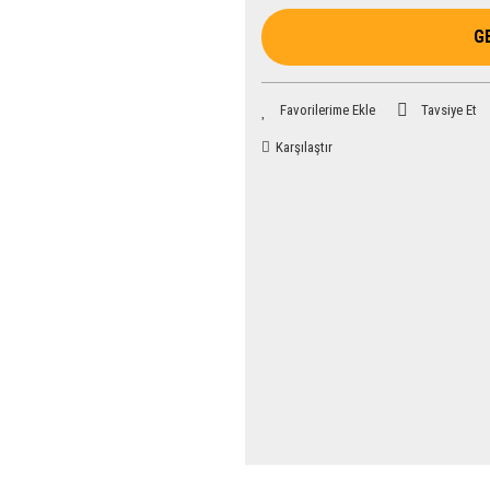
G
Tavsiye Et
Karşılaştır