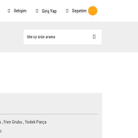
İletişim
Sepetim
Giriş Yap
a
,
Fren Grubu
,
Yedek Parça
b