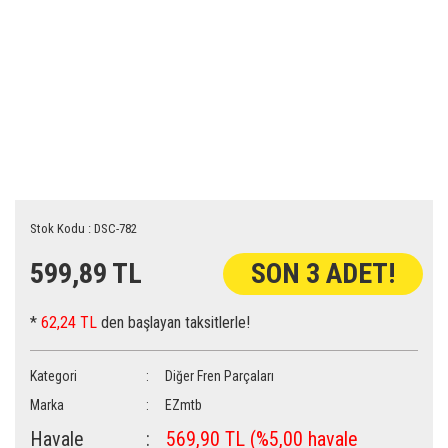
Stok Kodu : DSC-782
599,89 TL
SON 3 ADET!
*
62,24 TL
den başlayan taksitlerle!
Kategori
Diğer Fren Parçaları
Marka
EZmtb
Havale
569,90 TL (%5,00 havale