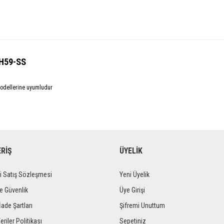
BH59-SS
odellerine uyumludur
ERİŞ
ÜYELİK
i Satış Sözleşmesi
Yeni Üyelik
ve Güvenlik
Üye Girişi
İade Şartları
Şifremi Unuttum
eriler Politikası
Sepetiniz