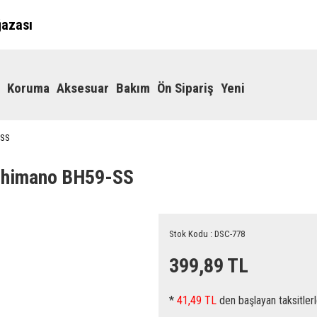
ğazası
Koruma
Aksesuar
Bakım
Ön Sipariş
Yeni
-SS
 Shimano BH59-SS
Stok Kodu : DSC-778
399,89 TL
*
41,49 TL
den başlayan taksitlerl