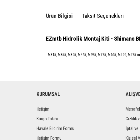
Ürün Bilgisi
Taksit Seçenekleri
EZmtb Hidrolik Montaj Kiti - Shimano 
- M315, M355, M395, M445, M975, M775, M665, M596, M575 m
KURUMSAL
ALIŞV
İletişim
Mesafel
Kargo Takibi
Gizlilik 
Havale Bildirim Formu
İptal ve 
İletişim Formu
Kişisel V