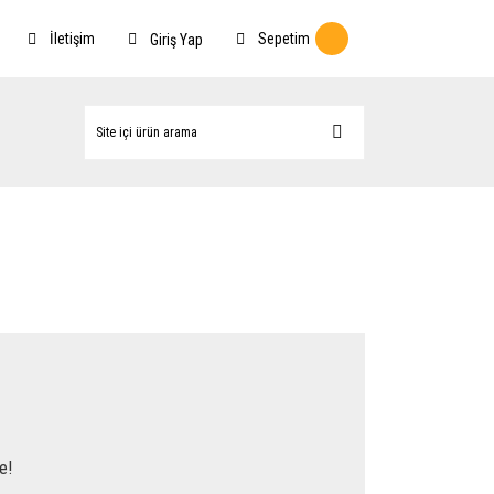
İletişim
Sepetim
Giriş Yap
e!