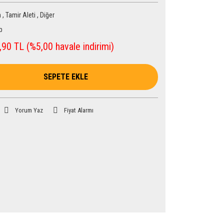
m
,
Tamir Aleti
,
Diğer
b
90 TL (%5,00 havale indirimi)
SEPETE EKLE
Yorum Yaz
Fiyat Alarmı